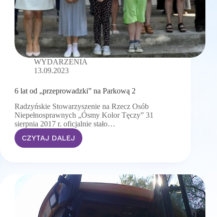
WYDARZENIA
13.09.2023
6 lat od „przeprowadzki” na Parkową 2
Radzyńskie Stowarzyszenie na Rzecz Osób
Niepełnosprawnych „Ósmy Kolor Tęczy” 31
sierpnia 2017 r. oficjalnie stało…
CZYTAJ DALEJ
6
lat
od
„przeprowadzki”
na
Parkową
2