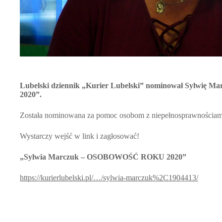
Lubelski dziennik „Kurier Lubelski” nominował Sylwię M
2020”.
Została nominowana za pomoc osobom z niepełnosprawnościam
Wystarczy wejść w link i zagłosować!
„Sylwia Marczuk – OSOBOWOŚĆ ROKU 2020”
https://kurierlubelski.pl/…/sylwia-marczuk%2C1904413/