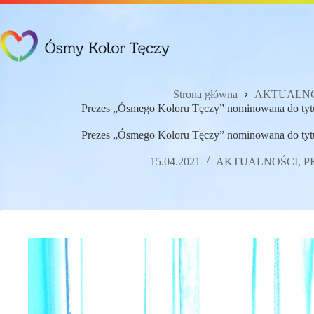
Przejdź
do
treści
Strona główna
AKTUALNO
Prezes „Ósmego Koloru Tęczy” nominowana do ty
Prezes „Ósmego Koloru Tęczy” nominowana do ty
15.04.2021
AKTUALNOŚCI
,
P