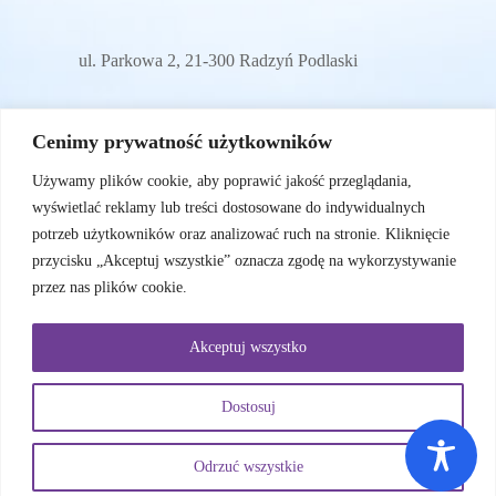
ul. Parkowa 2, 21-300 Radzyń Podlaski
E-mail
Cenimy prywatność użytkowników
Używamy plików cookie, aby poprawić jakość przeglądania,
wyświetlać reklamy lub treści dostosowane do indywidualnych
sylwiam72@wp.pl
potrzeb użytkowników oraz analizować ruch na stronie. Kliknięcie
przycisku „Akceptuj wszystkie” oznacza zgodę na wykorzystywanie
przez nas plików cookie.
Menu
Akceptuj wszystko
O nas
Nasi podopieczni
Wesprzyj nas
Dostosuj
Sprawozdania
Kontakt
Załóż subkonto
Odrzuć wszystkie
Polityka prywatności