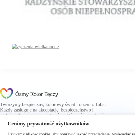
Tworzymy bezpieczny, kolorowy świat - razem z Tobą.
Każdy zasługuje na akceptację, bezpieczeństwo i
nadzieję. Tworzymy przestrzeń, w której różnorodność
jest siłą, a nie przeszkodą.
Cenimy prywatność użytkowników
Używamy plików cookie, aby poprawić jakość przeglądania, wyświetlać r