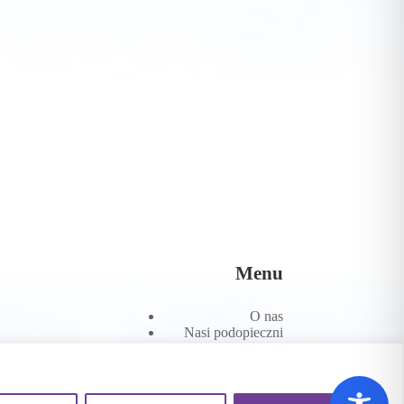
Menu
O nas
Nasi podopieczni
Wesprzyj nas
Sprawozdania
Kontakt
Załóż subkonto