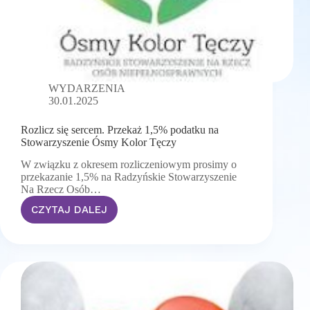
WYDARZENIA
30.01.2025
Rozlicz się sercem. Przekaż 1,5% podatku na
Stowarzyszenie Ósmy Kolor Tęczy
W związku z okresem rozliczeniowym prosimy o
przekazanie 1,5% na Radzyńskie Stowarzyszenie
Na Rzecz Osób…
CZYTAJ DALEJ
Rozlicz
się
sercem.
Przekaż
1,5%
podatku
na
Stowarzyszenie