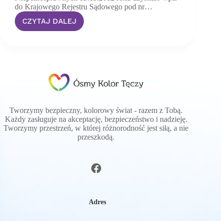
do Krajowego Rejestru Sądowego pod nr…
CZYTAJ DALEJ
Liczymy
na
Waszą
pomoc!
Tworzymy bezpieczny, kolorowy świat - razem z Tobą.
Każdy zasługuje na akceptację, bezpieczeństwo i nadzieję.
Tworzymy przestrzeń, w której różnorodność jest siłą, a nie
przeszkodą.
Adres