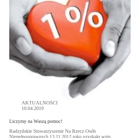
Ósmy
Kolor
Tęczy
AKTUALNOŚCI
10.04.2019
Liczymy na Waszą pomoc!
Radzyńskie Stowarzyszenie Na Rzecz Osób
Niepełnosprawnych 13.11.2012 roku uzyskało wpis