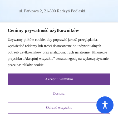
ul. Parkowa 2, 21-300 Radzyń Podlaski
E-mail
Cenimy prywatność użytkowników
Używamy plików cookie, aby poprawić jakość przeglądania,
wyświetlać reklamy lub treści dostosowane do indywidualnych
sylwiam72@wp.pl
potrzeb użytkowników oraz analizować ruch na stronie. Kliknięcie
przycisku „Akceptuj wszystkie” oznacza zgodę na wykorzystywanie
przez nas plików cookie.
Menu
Akceptuj wszystko
O nas
Nasi podopieczni
Wesprzyj nas
Dostosuj
Sprawozdania
Kontakt
Załóż subkonto
Odrzuć wszystkie
Polityka prywatności
© 2026 - Ósmy Kolor Tęczy | Projekt: