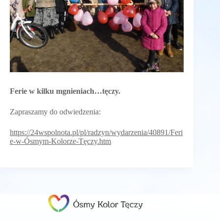
Ferie w kilku mgnieniach…tęczy.
Zapraszamy do odwiedzenia:
https://24wspolnota.pl/pl/radzyn/wydarzenia/40891/Feri
e-w-Ósmym-Kolorze-Tęczy.htm